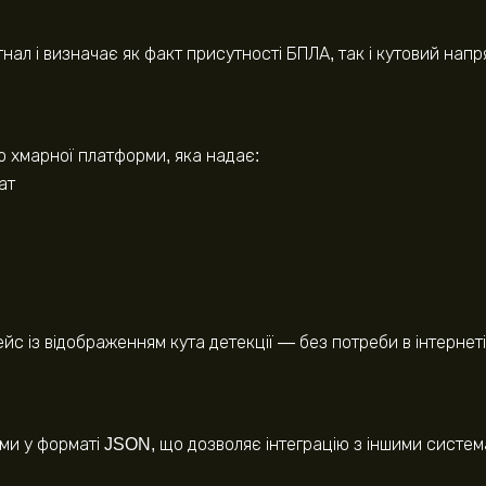
нал і визначає як факт присутності БПЛА, так і кутовий напр
до хмарної платформи, яка надає:
ат
с із відображенням кута детекції — без потреби в інтернеті
ми у форматі JSON, що дозволяє інтеграцію з іншими систем