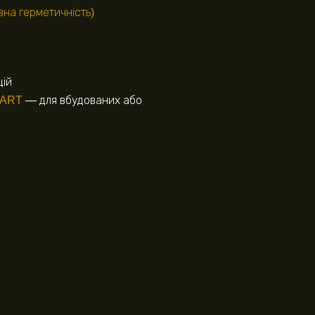
вна герметичність)
цій
ART
— для вбудованих або