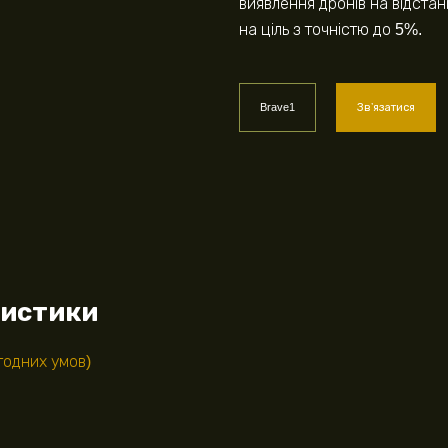
виявлення дронів на відстан
на ціль з точністю до 5%.
Brave1
Звʼязатися
ристики
годних умов)