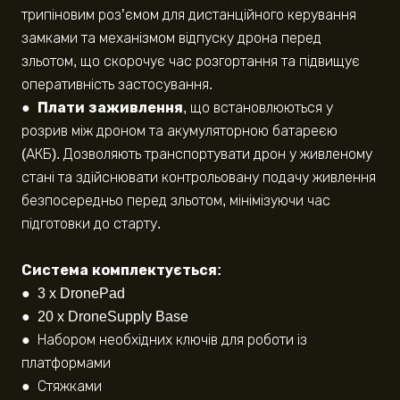
трипіновим роз’ємом для дистанційного керування
замками та механізмом відпуску дрона перед
зльотом, що скорочує час розгортання та підвищує
оперативність застосування.
●
Плати заживлення
, що встановлюються у
розрив між дроном та акумуляторною батареєю
(АКБ). Дозволяють транспортувати дрон у живленому
стані та здійснювати контрольовану подачу живлення
безпосередньо перед зльотом, мінімізуючи час
підготовки до старту.
Система комплектується:
● 3 x DronePad
● 20 x DroneSupply Base
● Набором необхідних ключів для роботи із
платформами
● Стяжками